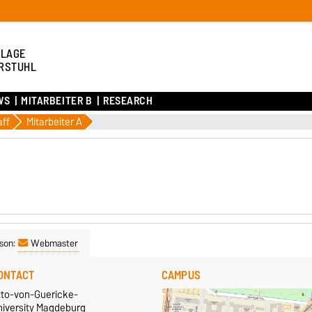
LAGE
RSTUHL
WS
MITARBEITER B
RESEARCH
aff
Mitarbeiter A
son:
Webmaster
ONTACT
CAMPUS
tto-von-Guericke-
niversity Magdeburg