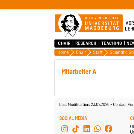
VOR
LEH
CHAIR
RESEARCH
TEACHING
NE
Home
Chair
Staff
Scientific St
Mitarbeiter A
Last Modification: 23.07.2026
-
Contact Per
SOCIAL MEDIA
C
O
U