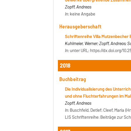
Gewerke übergreifende Zusammena
Zopff, Andreas
In:
keine Angabe
Herausgeberschaft
Schriftenreihe Villa Mutzenbecher 
Kuhlmeier, Werner; Zopff, Andreas; S
In:
unter URL: https://dx.doi.org/10.
2018
Buchbeitrag
Die Individualisierung des Unterri
und ohne Fluchterfahrungen im Ma
Zopff, Andreas
In:
Buschfeld, Detlef; Cleef, Maria 
LIS Schriftenreihe: Beiträge zur S