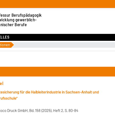
fessur Berufspädagogik
wicklung gewerblich-
hnischer Berufe
ELLES
tionen
el
esicherung für die Halbleiterindustrie in Sachsen-Anhalt und
rufsschule"
Roco Druck GmbH, Bd. 158 (2025), Heft 2, S. 80-84