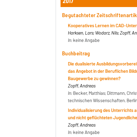
2017
Begutachteter Zeitschriftenartik
Kooperatives Lernen im CAD-Unterr
Harksen, Lars; Wodarz, Nils; Zopff, A
In:
keine Angabe
Buchbeitrag
Die dualisierte Ausbildungsvorbere
das Angebot in der Beruflichen Bi
Baugewerbe zu gewinnen?
Zopff, Andreas
In:
Becker, Matthias; Dittmann, Christi
technischen Wissenschaften. Berlin: 
Individualisierung des Unterrichts 
und nicht geflüchteten Jugendlich
Zopff, Andreas
In:
keine Angabe