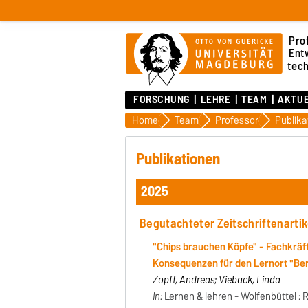
Pro
Ent
tec
FORSCHUNG
LEHRE
TEAM
AKTU
Home
Team
Professor
Publika
Publikationen
2025
Begutachteter Zeitschriftenartik
"Chips brauchen Köpfe" - Fachkräft
Konsequenzen für den Lernort "Be
Zopff, Andreas; Vieback, Linda
In:
Lernen & lehren - Wolfenbüttel : 