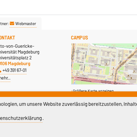
tner:
Webmaster
ONTAKT
CAMPUS
tto-von-Guericke-
niversität Magdeburg
iversitätsplatz 2
9106 Magdeburg
+49 391 67-01
mehr…
Größere Karte anzeigen
logien, um unsere Website zuverlässig bereitzustellen, Inhalt
enschutzerklärung
.