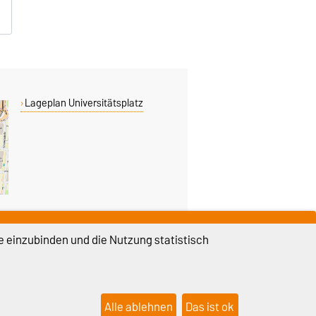
Lageplan Universitätsplatz
e einzubinden und die Nutzung statistisch
DIESE SEITE
Vorlesen
Permalink
Alle ablehnen
Das ist ok