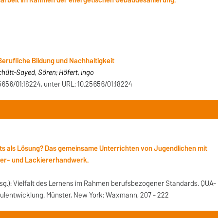
rbeit im Rahmen der energetischen Gebäudesanierung.
Berufliche Bildung und Nachhaltigkeit
chütt-Sayed, Sören; Höfert, Ingo
25656/01:18224, unter URL: 10.25656/01:18224
chts als Lösung? Das gemeinsame Unterrichten von Jugendlichen mit
ler- und Lackiererhandwerk.
(Hrsg.): Vielfalt des Lernens im Rahmen berufsbezogener Standards. QUA-
chulentwicklung. Münster, New York: Waxmann, 207 - 222