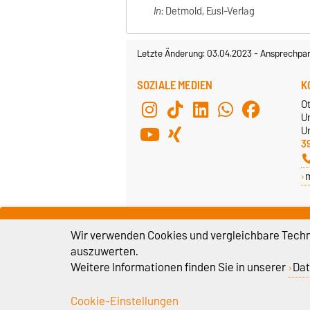
In:
Detmold, Eusl-Verlag
Letzte Änderung: 03.04.2023
-
Ansprechpar
SOZIALE MEDIEN
K
O
U
Un
3
Wir verwenden Cookies und vergleichbare Techno
auszuwerten.
Weitere Informationen finden Sie in unserer
Dat
Cookie-Einstellungen
Impressum